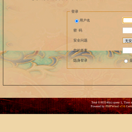
登录
用户名
密 码
安全问题
您的答案
隐身登录
Total 0.003146(s) query 1, Time 
Powered by
PHPWind
v7.0
Certi