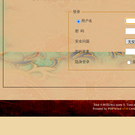
登录
用户名
密 码
安全问题
您的答案
隐身登录
Total 0.001824(s) query 0, Time 
Powered by
PHPWind
v7.0
Certi