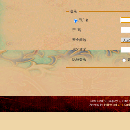
登录
用户名
密 码
安全问题
您的答案
隐身登录
Total 0.001791(s) query 0, Time 
Powered by
PHPWind
v7.0
Certi